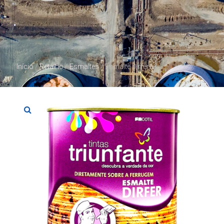
Início
/
Retalho
/
Esmaltes
/ Esmalte Dirfer