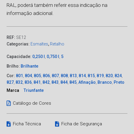
RAL, poderá também referir essa indicação na
informação adicional.
REF:
SE12
Categorias:
Esmaltes
,
Retalho
Capacidade:
0,250 l
,
0,750 l
,
5
Brilho:
Brilhante
Cor:
801
,
804
,
805
,
806
,
807
,
808
,
813
,
814
,
815
,
819
,
820
,
824
,
827
,
832
,
836
,
841
,
842
,
843
,
844
,
845
,
Afinação
,
Branco
,
Preto
Marca
Triunfante
Catálogo de Cores
Ficha Técnica
Ficha de Segurança