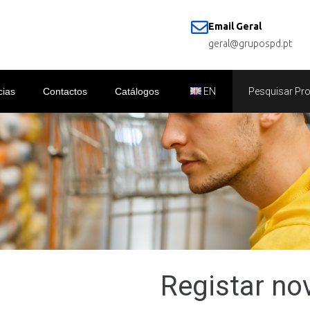
Email Geral
geral@grupospd.pt
cias
Contactos
Catálogos
EN
Registar no