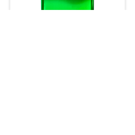
Ficha Técnica
Ficha de Segurança
Esmalte Alumínio Celuloso
PEDIR COTAÇÃO
1
2
3
Próximo