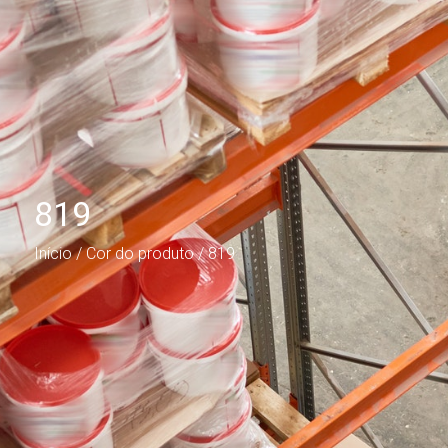
819
Início
/ Cor do produto / 819