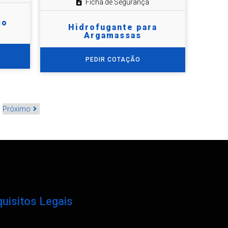
Ficha de Segurança
co
Hidrofugante para
Argamassas
PEDIR COTAÇÃO
Próximo
uisitos Legais