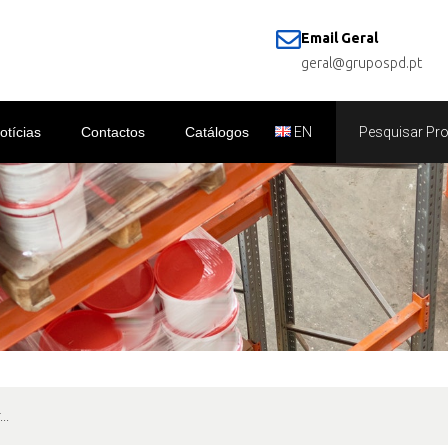
Email Geral
geral@grupospd.pt
otícias
Contactos
Catálogos
EN