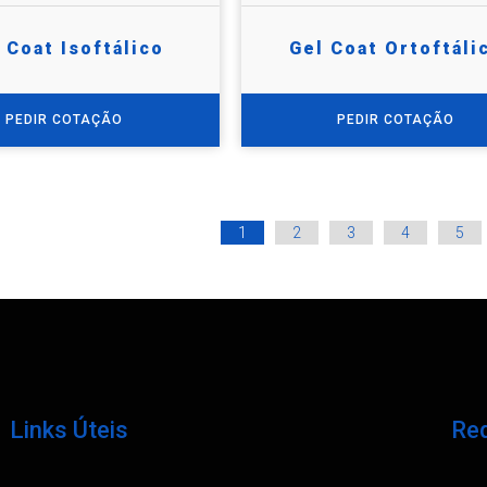
 Coat Isoftálico
Gel Coat Ortoftáli
PEDIR COTAÇÃO
PEDIR COTAÇÃO
1
2
3
4
5
Links Úteis
Req