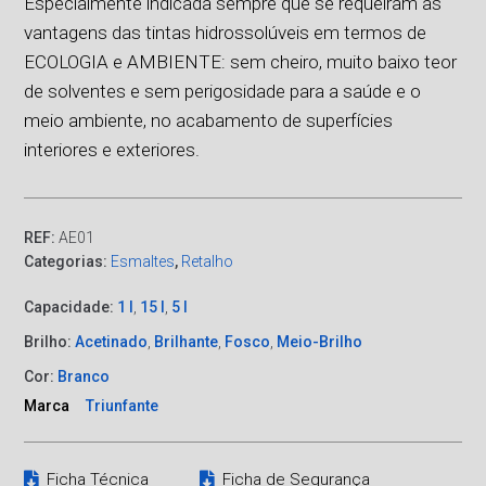
Especialmente indicada sempre que se requeiram as
vantagens das tintas hidrossolúveis em termos de
ECOLOGIA e AMBIENTE: sem cheiro, muito baixo teor
de solventes e sem perigosidade para a saúde e o
meio ambiente, no acabamento de superfícies
interiores e exteriores.
REF:
AE01
Categorias:
Esmaltes
,
Retalho
Capacidade:
1 l
,
15 l
,
5 l
Brilho:
Acetinado
,
Brilhante
,
Fosco
,
Meio-Brilho
Cor:
Branco
Marca
Triunfante
Ficha Técnica
Ficha de Segurança