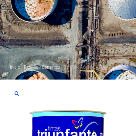
Início
/
Retalho
/
Esmaltes
/ Esmalte Acrílico Aquoso