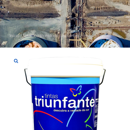
Início
/
Retalho
/
Primários / Isolantes
/ Isolante Vinílico