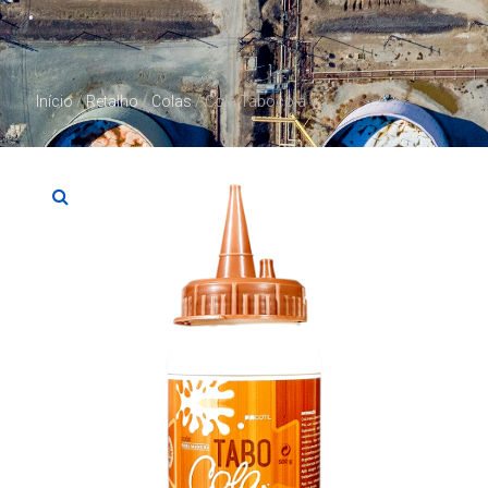
Início
/
Retalho
/
Colas
/ Cola Tabocola