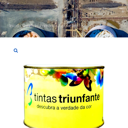
Início
/
Retalho
/
Primários / Isolantes
/ Zincoline