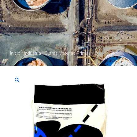
Início
/
Indústria
/
Outras Matérias-Primas
/ Zarcão Tipo HD