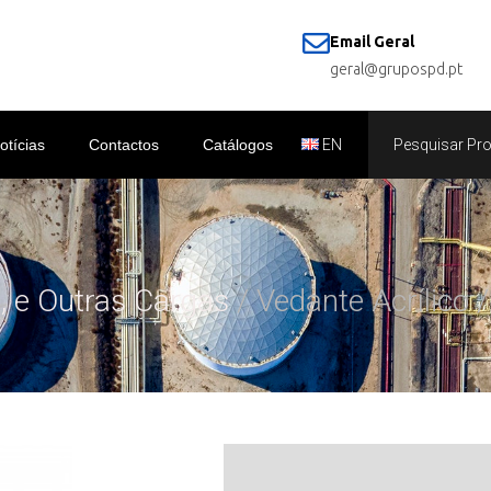
Email Geral
geral@grupospd.pt
otícias
Contactos
Catálogos
EN
, e Outras Cargas
/ Vedante Acrílico 