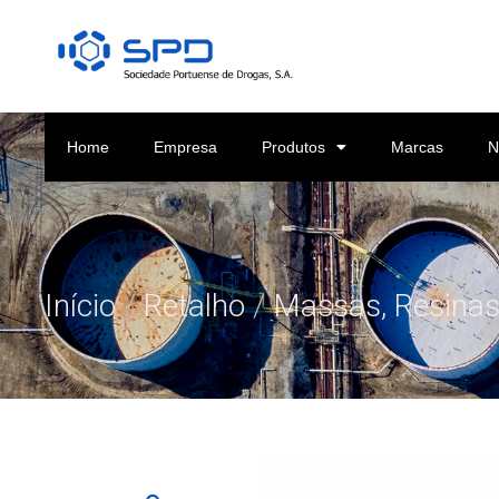
Home
Empresa
Produtos
Marcas
N
Início
/
Retalho
/
Massas, Resinas