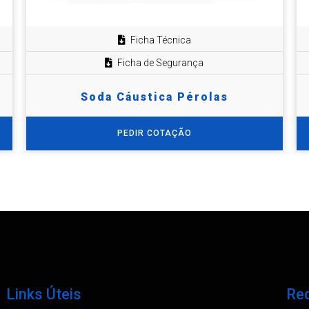
Ficha Técnica
Ficha de Segurança
Soda Cáustica Pérolas
PEDIR COTAÇÃO
Links Úteis
Req