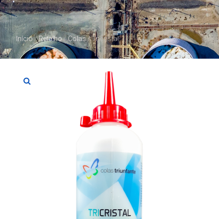
Início
/
Retalho
/
Colas
/ Tricristal