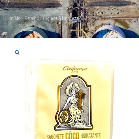
Início
/
Retalho
/
Higiene & Limpeza
/ Sabonete Côco
Hidratante