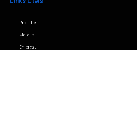
Links Úteis
Produtos
Marcas
Empresa
Notícias
Contactos
Catálogos
Canal de Denúncia
Política de privacidade
Carrinho
Pedidos