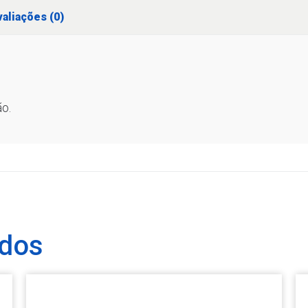
aliações (0)
o.
ados