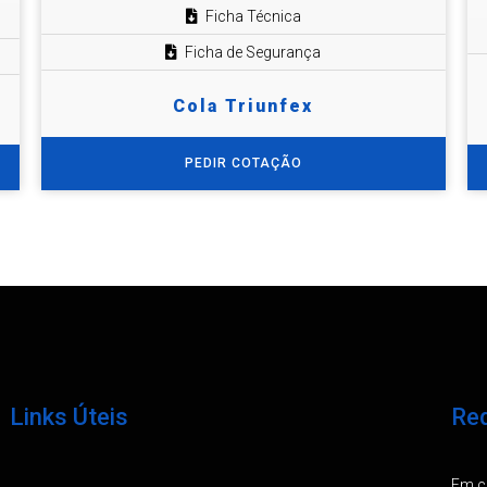
Ficha Técnica
Ficha de Segurança
Cola Triunfex
PEDIR COTAÇÃO
Links Úteis
Req
Em ca