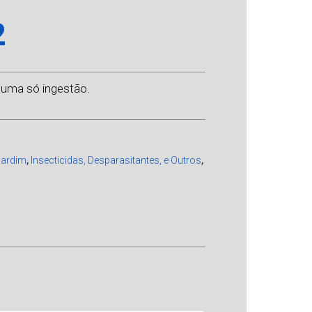
2
 uma só ingestão.
 Jardim
,
Insecticidas, Desparasitantes, e Outros
,