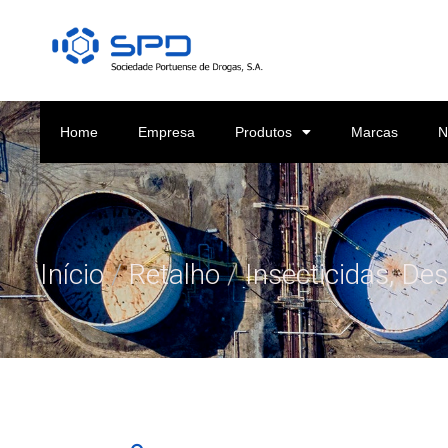
Home
Empresa
Produtos
Marcas
N
Início
/
Retalho
/
Insecticidas, De