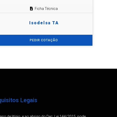
Ficha Técnica
Isodelsa TA
PEDIR COTAÇÃO
uisitos Legais
so de litígio, e ao abrigo do Dec. Lei 144/2015, pode