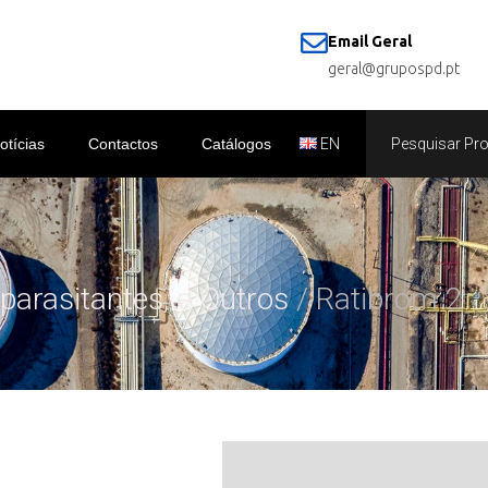
Email Geral
geral@grupospd.pt
otícias
Contactos
Catálogos
EN
sparasitantes, e Outros
/ Ratibrom 2