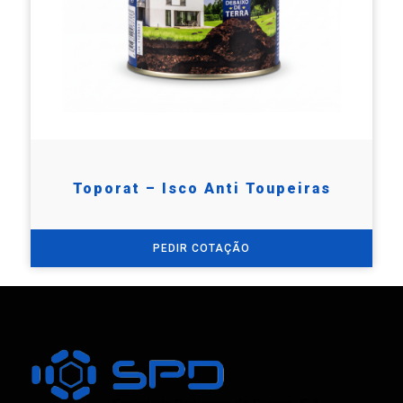
Toporat – Isco Anti Toupeiras
PEDIR COTAÇÃO