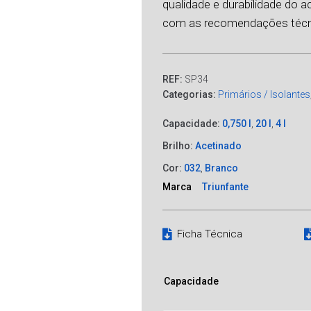
qualidade e durabilidade do 
com as recomendações técn
REF:
SP34
Categorias:
Primários / Isolantes
Capacidade:
0,750 l
,
20 l
,
4 l
Brilho:
Acetinado
Cor:
032
,
Branco
Marca
Triunfante
Ficha Técnica
Capacidade