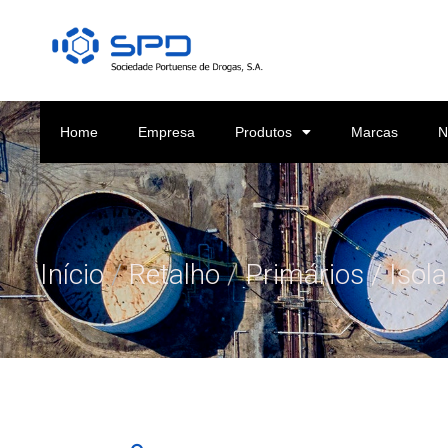
Home
Empresa
Produtos
Marcas
N
Início
/
Retalho
/
Primários / Isol