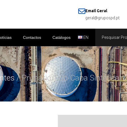
Email Geral
geral@grupospd.pt
otícias
Contactos
Catálogos
EN
antes
/ Primário/Sub-Capa Sintética