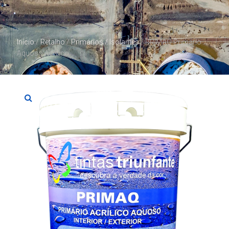
Início
/
Retalho
/
Primários / Isolantes
/ PRIMAQ Primário
Aquoso Acrilico