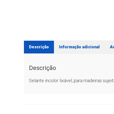
Descrição
Informação adicional
Av
Descrição
Selante incolor lixável, para madeiras suj