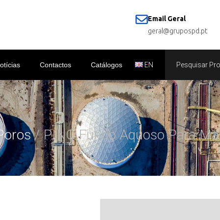
Email Geral
geral@grupospd.pt
otícias
Contactos
Catálogos
EN
Poros
/ PINQ Fundo Aquoso Para Ma