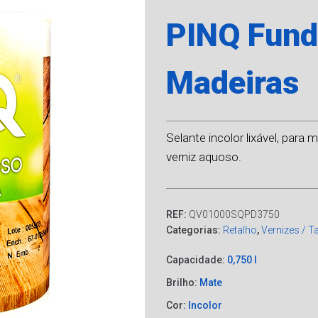
PINQ Fund
Madeiras
Selante incolor lixável, par
verniz aquoso.
REF:
QV01000SQPD3750
Categorias:
Retalho
,
Vernizes / 
Capacidade:
0,750 l
Brilho:
Mate
Cor:
Incolor