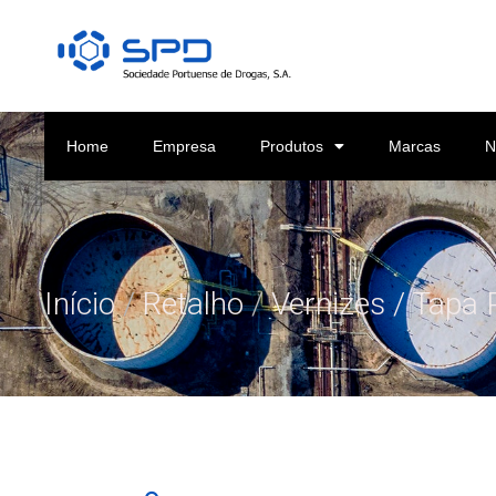
Home
Empresa
Produtos
Marcas
N
Início
/
Retalho
/
Vernizes / Tapa 