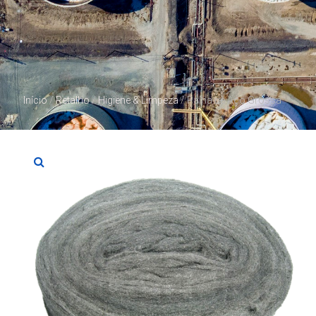
Início
/
Retalho
/
Higiene & Limpeza
/ Palha de Aço Grossa