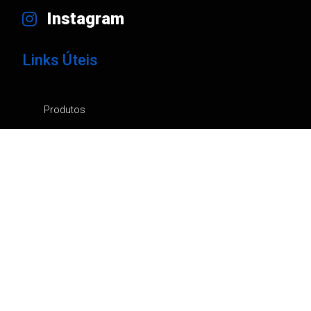
Instagram
Links Úteis
Produtos
Marcas
Empresa
Notícias
Contactos
Catálogos
Canal de Denúncia
Política de privacidade