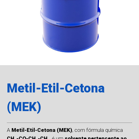
Metil-Etil-Cetona
(MEK)
A
Metil-Etil-Cetona (MEK)
, com fórmula química
CH₃-CO-CH₂-CH₃
, é um
solvente pertencente ao