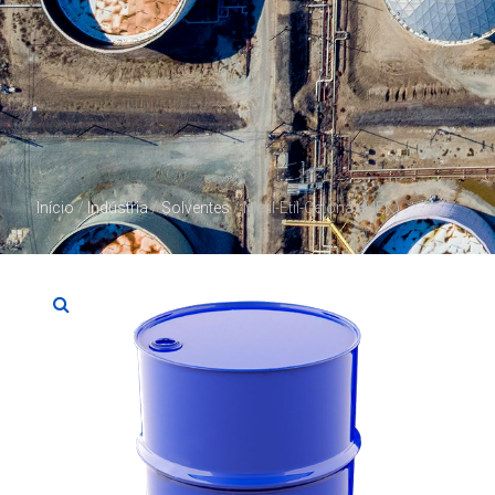
Início
/
Indústria
/
Solventes
/ Metil-Etil-Cetona (MEK)