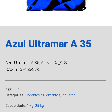
Azul Ultramar A 35
Azul Ultramar A 35, Al
Na
O
S
Si
6
8
24
3
6
CAS nº 57455-37-5
REF:
P0109
Categorias:
Corantes e Pigmentos
,
Indústria
Capacidade:
1 kg
,
25 kg