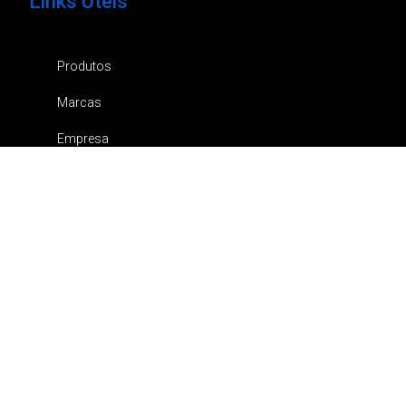
Links Úteis
Produtos
Marcas
Empresa
Notícias
Contactos
Catálogos
Canal de Denúncia
Política de privacidade
Carrinho
Pedidos