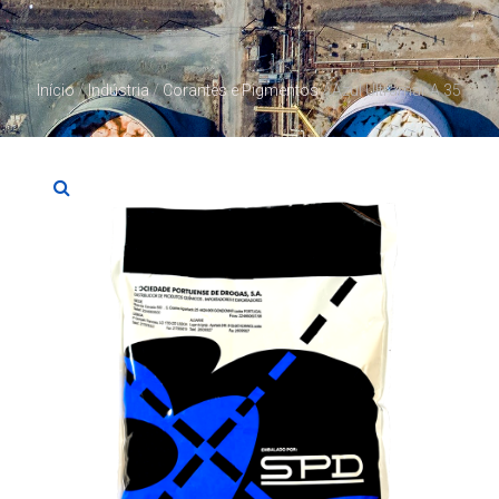
Início
/
Indústria
/
Corantes e Pigmentos
/ Azul Ultramar A 35