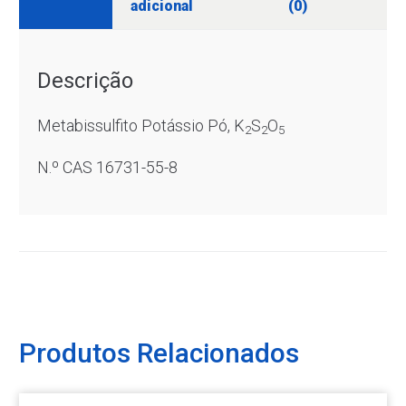
adicional
(0)
Descrição
Metabissulfito Potássio Pó,
K
S
O
2
2
5
N.º CAS 16731-55-8
Produtos Relacionados