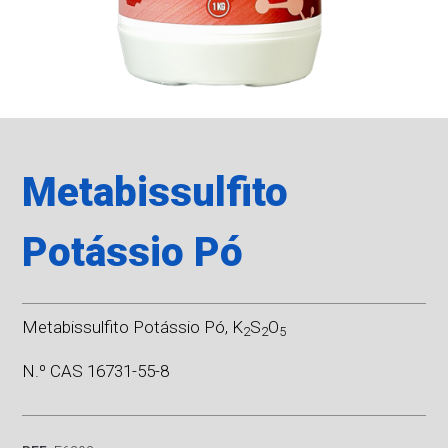
Metabissulfito
Potássio Pó
Metabissulfito Potássio Pó,
K
S
O
2
2
5
N.º CAS 16731-55-8