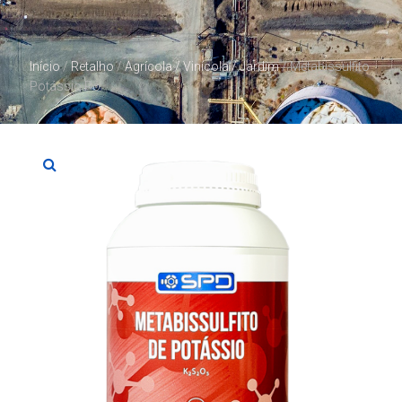
Início
/
Retalho
/
Agrícola / Vinícola / Jardim
/ Metabissulfito
Potássio Pó