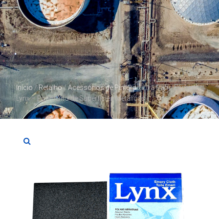
Início
/
Retalho
/
Acessórios de Pintura
/ Lixa Pano Esmeril
Lynx – Polimento de Superfícies Metálicas