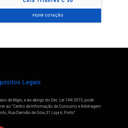
Cola Triunfex C 50
PEDIR COTAÇÃO
uisitos Legais
so de litígio, e ao abrigo do Dec. Lei 144/2015, pode
rrer ao “Centro de Informação de Consumo e Arbitragem
rto, Rua Damião de Góis,31 Loja 6, Porto”.