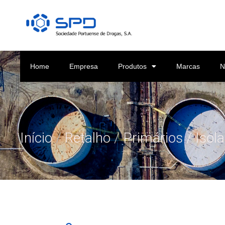
Home
Empresa
Produtos
Marcas
N
Início
/
Retalho
/
Primários / Isol