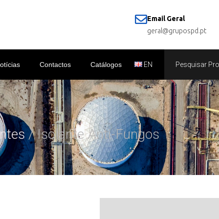
Email Geral
geral@grupospd.pt
otícias
Contactos
Catálogos
EN
antes
/ Isolante Anti-Fungos