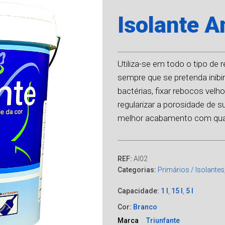
Isolante A
Utiliza-se em todo o tipo de
sempre que se pretenda inibi
bactérias, fixar rebocos velh
regularizar a porosidade de s
melhor acabamento com qualq
REF:
AI02
Categorias:
Primários / Isolantes
Capacidade:
1 l
,
15 l
,
5 l
Cor:
Branco
Marca
Triunfante