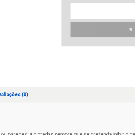
aliações (0)
 ou paredes já pintadas sempre que se pretenda inibir o d