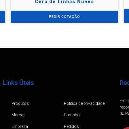
Cera de Linhas Nunes
PEDIR COTAÇÃO
Links Úteis
Req
Em ca
Produtos
Política de privacidade
reco
do Po
Marcas
Carrinho
Empresa
Pedidos