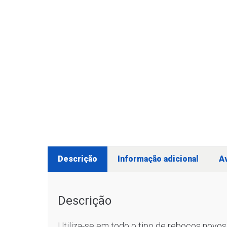
Descrição
Informação adicional
Av
Descrição
Utiliza-se em todo o tipo de rebocos novos