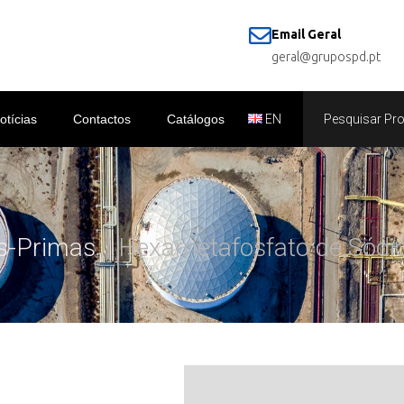
Email Geral
geral@grupospd.pt
otícias
Contactos
Catálogos
EN
s-Primas
/ Hexametafosfato de Sódio 