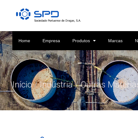
Home
Empresa
Produtos
Marcas
N
Início
/
Indústria
/
Outras Matéria