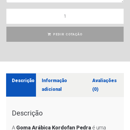
PEDIR COTAÇÃO
Descrição
Informação
Avaliações
adicional
(0)
Descrição
A
Goma Arábica Kordofan Pedra
é uma