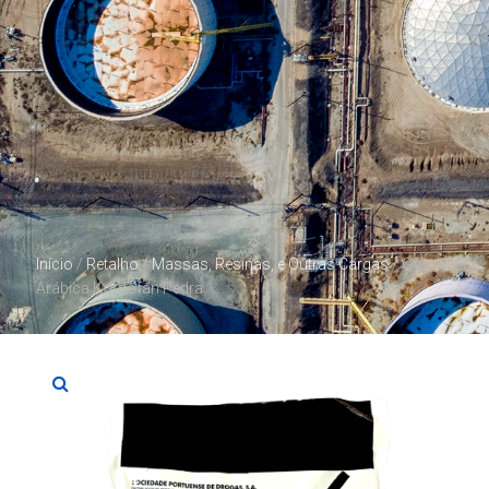
Início
/
Retalho
/
Massas, Resinas, e Outras Cargas
/ Goma
Arábica Kordofan Pedra