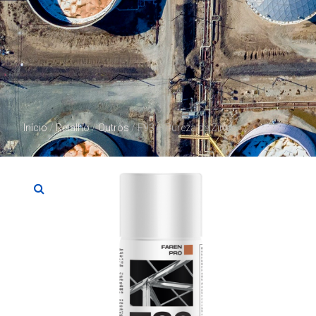
Início
/
Retalho
/
Outros
/ F93 – Pureza de Zinco