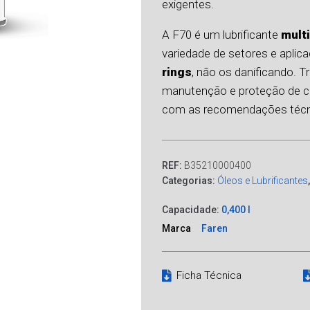
exigentes.
A F70 é um lubrificante
mult
variedade de setores e apli
rings
, não os danificando. T
manutenção e proteção de co
com as recomendações técn
REF:
B35210000400
Categorias:
Óleos e Lubrificantes
Capacidade:
0,400 l
Marca
Faren
Ficha Técnica