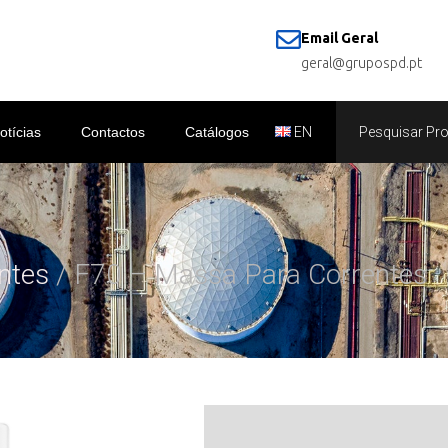
Email Geral
geral@grupospd.pt
otícias
Contactos
Catálogos
EN
antes
/ F70 – Massa Para Correntes