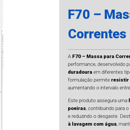
F70 – Mas
Correntes
A
F70 – Massa para Corre
performance, desenvolvido pa
duradoura
em diferentes ti
formulação permite
resisti
aumentando o intervalo entre
Este produto assegura uma
poeiras
, contribuindo par
e reduzindo o desgaste. De
à lavagem com água
, man