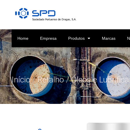
Home
Empresa
Produtos
Marcas
N
Início
/
Retalho
/
Óleos e Lubrific