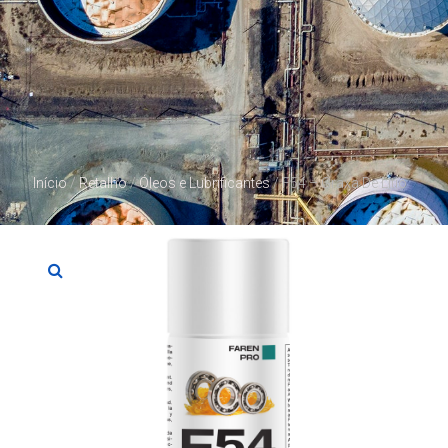
Início
/
Retalho
/
Óleos e Lubrificantes
/ F54 – Graxa De Lítio