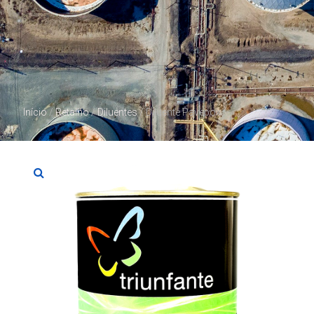
Início
/
Retalho
/
Diluentes
/ Diluente Pavepox