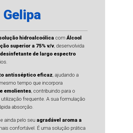
 Gelipa
solução hidroalcoólica
com
Álcool
ção superior a 75% v/v
, desenvolvida
desinfetante de largo espectro
ios.
to antisséptico eficaz
, ajudando a
o mesmo tempo que incorpora
 e emolientes
, contribuindo para o
tilização frequente. A sua formulação
rápida absorção.
se ainda pelo seu
agradável aroma a
 mais confortável. É uma solução prática