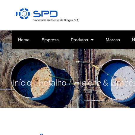
Home
Empresa
Produtos
Marcas
N
Início
/
Retalho
/
Higiene & Limpe