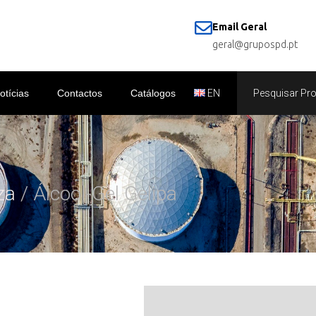
Email Geral
geral@grupospd.pt
otícias
Contactos
Catálogos
EN
za
/ Álcool-Gel Gelipa