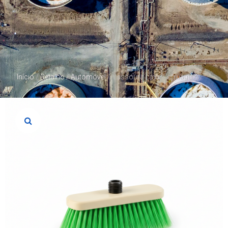
Início
/
Retalho
/
Automóvel
/ Vassoura Lava Carruagem