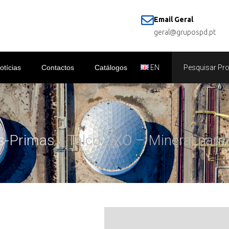
Email Geral
geral@grupospd.pt
otícias
Contactos
Catálogos
EN
s-Primas
/ Talco OXO – Mineral para 