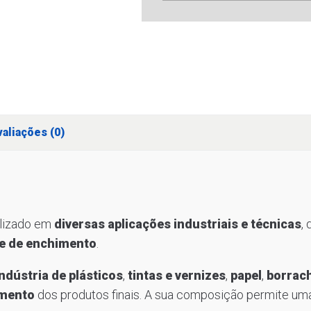
aliações (0)
ilizado em
diversas aplicações industriais e técnicas
,
de de enchimento
.
indústria de plásticos
,
tintas e vernizes
,
papel
,
borrac
amento
dos produtos finais. A sua composição permite uma