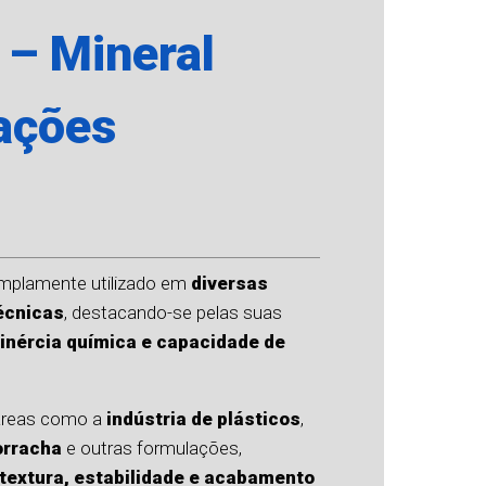
 – Mineral
cações
s
mplamente utilizado em
diversas
técnicas
, destacando-se pelas suas
 inércia química e capacidade de
 áreas como a
indústria de plásticos
,
orracha
e outras formulações,
textura, estabilidade e acabamento