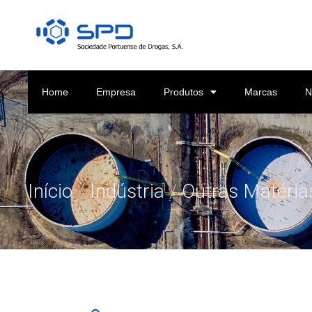
Home
Empresa
Produtos
Marcas
N
Início
/
Indústria
/
Outras Matéria