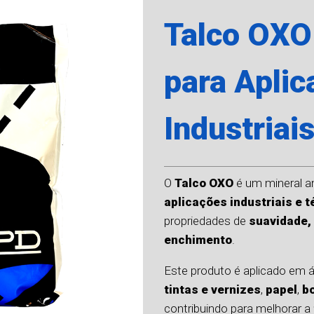
Talco OXO
para Apli
Industriai
O
Talco OXO
é um mineral a
aplicações industriais e 
propriedades de
suavidade,
enchimento
.
Este produto é aplicado em
tintas e vernizes
,
papel
,
b
contribuindo para melhorar a