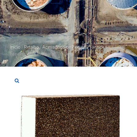
Início
/
Retalho
/
Acessórios de Pintura
/ Taco de Lixa –
Esponja Abrasiva para Uso Geral