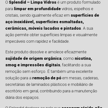
O
Splendid – Limpa Vidros
é um produto formulado
para
limpar em profundidade
vidros, espelhos e
cristais, sendo igualmente eficaz em
superfícies de
aço inoxidável, superfícies esmaltadas,
cerâmicas, móveis lacados e pintados
. A sua
ação permite obter superfícies limpas e visualmente
impecáveis com rapidez e facilidade.
Este produto dissolve e amolece eficazmente
sujidade de origem orgânica
, como
nicotina,
smog e impressões digitais
, facilitando a sua
remoção sem esforço. É também uma excelente
solução para a
remoção de pó
em mesas, cadeiras,
secretárias de laminados plásticos e mobiliário de
escritório em geral, contribuindo para a manutenção
diária dos espaços.
O Splendid destaca-se pela sua
secagem rápida
,
não