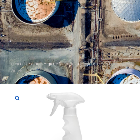
Início
/
Retalho
/
Higiene & Limpeza
/ Splendid – Limpa
Vidros