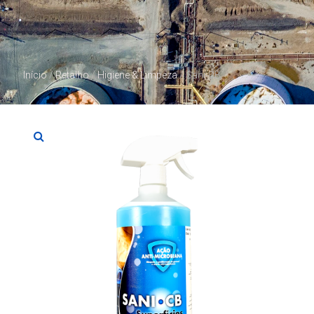
Início
/
Retalho
/
Higiene & Limpeza
/ Sani-CB