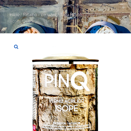
Início
/
Retalho
/
Vernizes / Tapa Poros
/ PINQ Verniz
Acrílico Isope