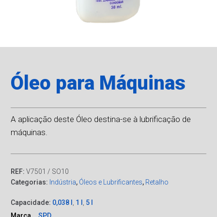
Óleo para Máquinas
A aplicação deste Óleo destina-se à lubrificação de
máquinas.
REF:
V7501 / SO10
Categorias:
Indústria
,
Óleos e Lubrificantes
,
Retalho
Capacidade:
0,038 l
,
1 l
,
5 l
Marca
SPD