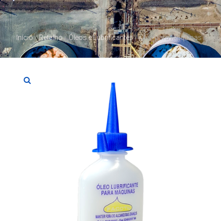
Início
/
Retalho
/
Óleos e Lubrificantes
/ Óleo para Máquinas