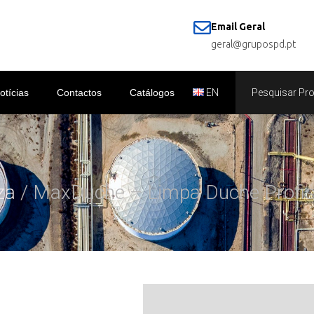
Email Geral
geral@grupospd.pt
otícias
Contactos
Catálogos
EN
za
/ MaxDuche – Limpa Duche Profis