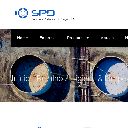
Home
Empresa
Produtos
Marcas
N
Início
/
Retalho
/
Higiene & Limpe