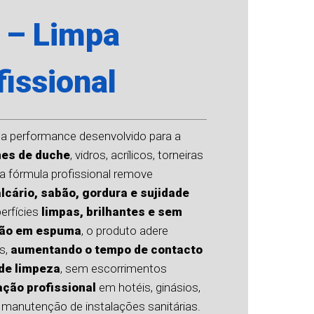
 – Limpa
issional
a performance desenvolvido para a
nes de duche
, vidros, acrílicos, torneiras
a fórmula profissional remove
lcário, sabão, gordura e sujidade
perfícies
limpas, brilhantes e sem
ção em espuma
, o produto adere
is,
aumentando o tempo de contacto
de limpeza
, sem escorrimentos
zação profissional
em hotéis, ginásios,
 manutenção de instalações sanitárias.