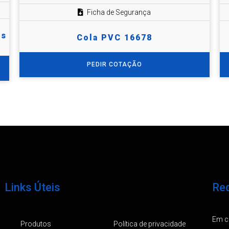
Ficha de Segurança
os
Cola PVC 16678
PEDIR COTAÇÃO
Links Úteis
Req
Em ca
Produtos
Política de privacidade