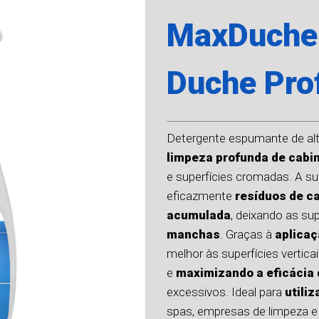
MaxDuche
Duche Prof
Detergente espumante de alt
limpeza profunda de cabi
e superfícies cromadas. A su
eficazmente
resíduos de ca
acumulada
, deixando as su
manchas
. Graças à
aplica
melhor às superfícies vertica
e
maximizando a eficácia 
excessivos. Ideal para
utili
spas, empresas de limpeza e