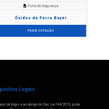
Ficha de Segurança
Óxidos de Ferro Bayer
PEDIR COTAÇÃO
uisitos Legais
so de litígio, e ao abrigo do Dec. Lei 144/2015, pode