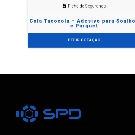
Ficha de Segurança
Cola Tacocola – Adesivo para Soalh
e Parquet
PEDIR COTAÇÃO