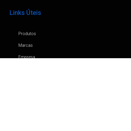
Links Úteis
Produtos
Marcas
Empresa
Notícias
Contactos
Catálogos
Canal de Denúncia
Política de privacidade
Carrinho