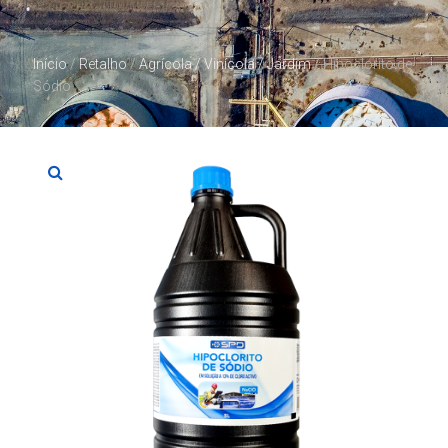
Início
/
Retalho
/
Agrícola / Vinícola / Jardim
/ Hipoclorito de
Sódio