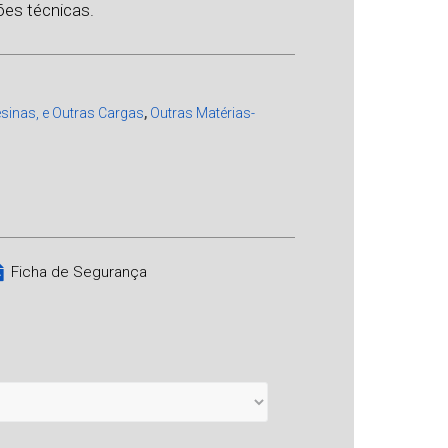
es técnicas.
sinas, e Outras Cargas
,
Outras Matérias-
Ficha de Segurança