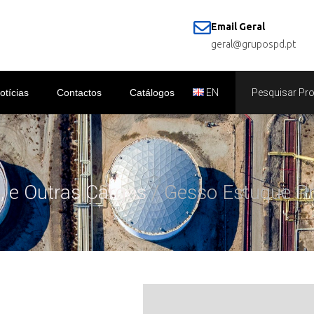
Email Geral
geral@grupospd.pt
otícias
Contactos
Catálogos
EN
, e Outras Cargas
/ Gesso Estuque Pr