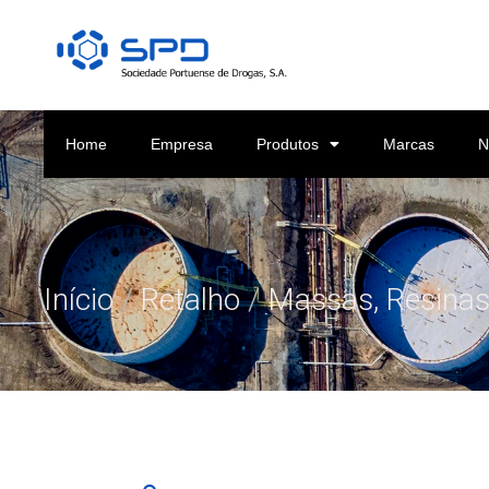
Home
Empresa
Produtos
Marcas
N
Início
/
Retalho
/
Massas, Resinas