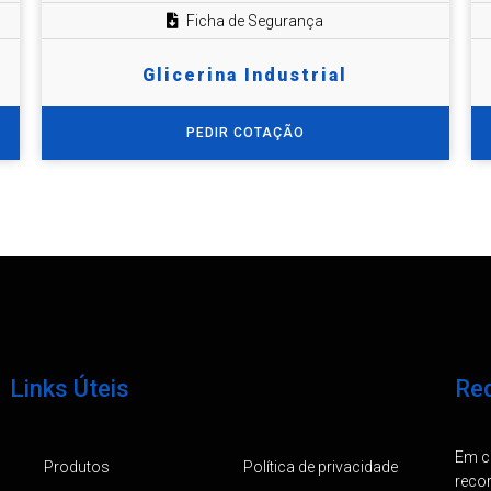
Ficha de Segurança
Glicerina Industrial
PEDIR COTAÇÃO
Links Úteis
Req
Em ca
Produtos
Política de privacidade
reco