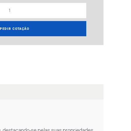
PEDIR COTAÇÃO
s
, destacando-se pelas suas propriedades