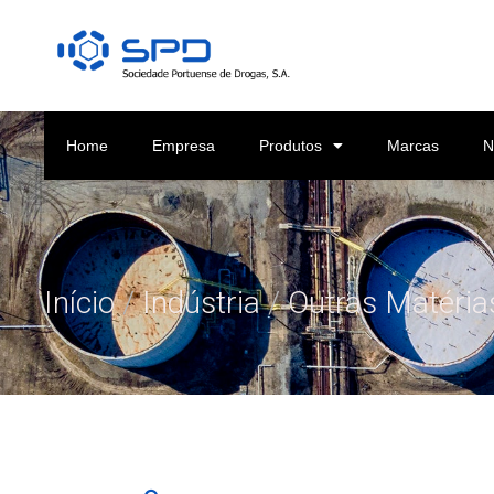
Home
Empresa
Produtos
Marcas
N
Início
/
Indústria
/
Outras Matéria