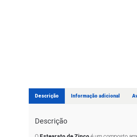
Descrição
Informação adicional
Av
Descrição
O
Estearato de Zinco
é um composto amp