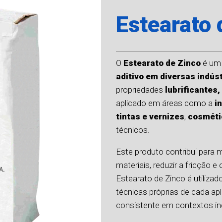
Estearato 
O
Estearato de Zinco
é um 
aditivo em diversas indús
propriedades
lubrificantes
aplicado em áreas como a
i
tintas e vernizes
,
cosméti
técnicos.
Este produto contribui para 
materiais, reduzir a fricção e
Estearato de Zinco é utiliza
técnicas próprias de cada a
consistente em contextos ind