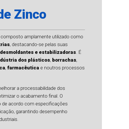
de Zinco
composto amplamente utilizado como
trias
, destacando-se pelas suas
, desmoldantes e estabilizadoras
. É
ndústria dos plásticos
,
borrachas
,
ca
,
farmacêutica
e noutros processos
melhorar a processabilidade dos
 otimizar o acabamento final. O
do de acordo com especificações
plicação, garantindo desempenho
ustriais.