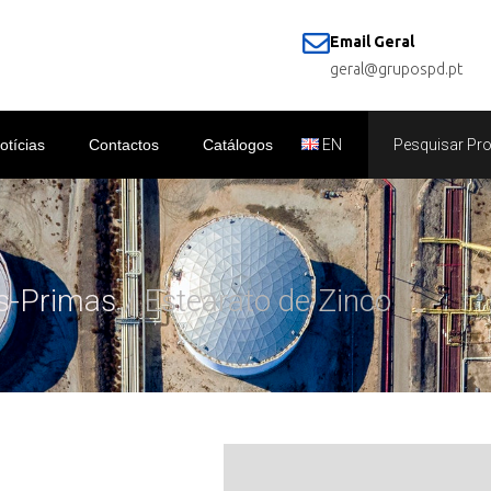
Email Geral
geral@grupospd.pt
otícias
Contactos
Catálogos
EN
s-Primas
/ Estearato de Zinco