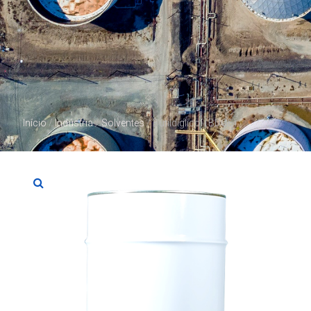
Início
/
Indústria
/
Solventes
/ Butildiglicol (BDGE)