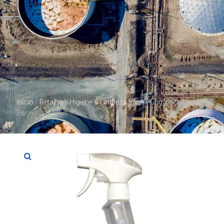
Início
/
Retalho
/
Higiene & Limpeza
/ Anti-Fungos Casas de
Banho