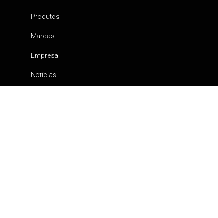
Produtos
Marcas
Empresa
Notícias
Contactos
Catálogos
Canal de Denúncia
Política de privacidade
Carrinho
Pedidos
Minha conta