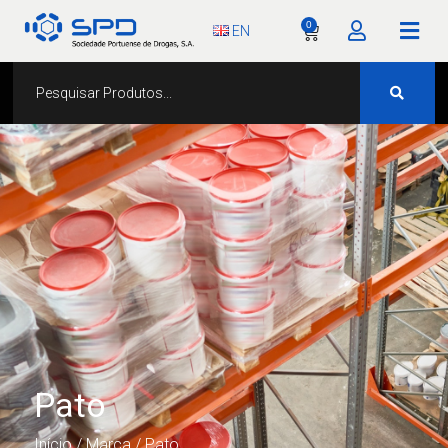
0
EN
Pato
Início
/ Marca / Pato