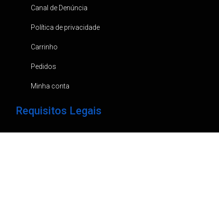
Canal de Denúncia
Política de privacidade
Carrinho
Pedidos
Minha conta
Requisitos Legais
Em caso de litígio, e ao abrigo do Dec. Lei 144/2015, pode
recorrer ao “Centro de Informação de Consumo e
Arbitragem do Porto, Rua Damião de Góis,31 Loja 6, Porto”.