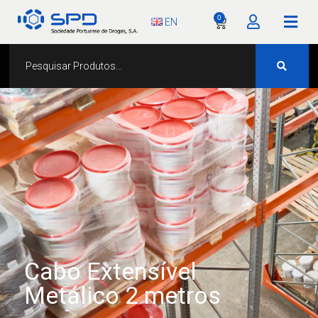
0
EN
Cabo Extensível
Metálico 2 metros