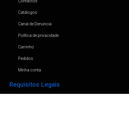
Contactos
Catálogos
Canal de Denúncia
Política de privacidade
Carrinho
Pedidos
Minha conta
Requisitos Legais
Em caso de litígio, e ao abrigo do Dec. Lei 144/2015, pode
recorrer ao “Centro de Informação de Consumo e
Arbitragem do Porto, Rua Damião de Góis,31 Loja 6, Porto”.