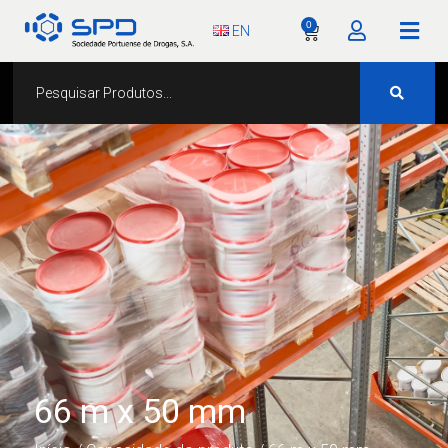
0
EN
66 m x 50 mm