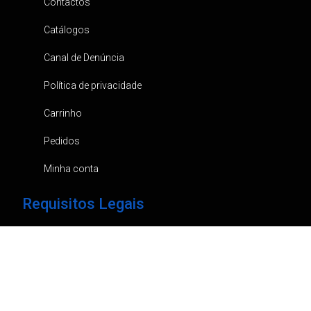
Contactos
Catálogos
Canal de Denúncia
Política de privacidade
Carrinho
Pedidos
Minha conta
Requisitos Legais
Em caso de litígio, e ao abrigo do Dec. Lei 144/2015, pode
recorrer ao “Centro de Informação de Consumo e
Arbitragem do Porto, Rua Damião de Góis,31 Loja 6, Porto”.