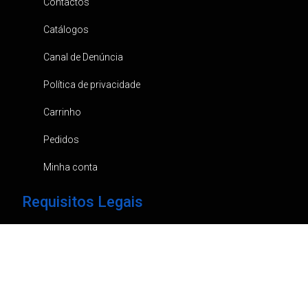
Contactos
Catálogos
Canal de Denúncia
Política de privacidade
Carrinho
Pedidos
Minha conta
Requisitos Legais
Em caso de litígio, e ao abrigo do Dec. Lei 144/2015, pode
recorrer ao “Centro de Informação de Consumo e
Arbitragem do Porto, Rua Damião de Góis,31 Loja 6, Porto”.