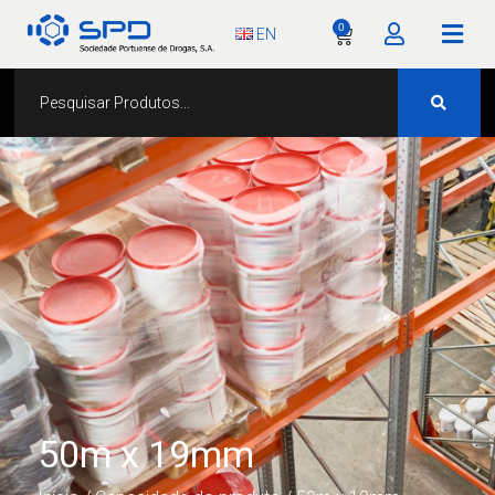
0
EN
50m x 19mm